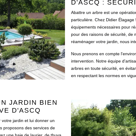
D'ASCQ : SÉCUR
Abattre un arbre est une opératio
particulière. Chez Didier Élagage
équipements nécessaires pour réal
pour des raisons de sécurité, de 
réaménager votre jardin, nous in
Nous prenons en compte l'environ
intervention. Notre équipe d'artis
arbres en toute sécurité, en évit
en respectant les normes en vigu
UN JARDIN BIEN
VE D'ASCQ
r votre jardin et lui donner un
us proposons des services de
ez une haie de laurier, de thuya,