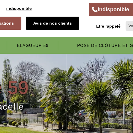
indisponible
indisponible
isations
Avis de nos clients
Être rappelé
ELAGUEUR 59
POSE DE CLÔTURE ET G
e 59
acelle